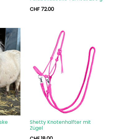
CHF
72.00
ske
Shetty Knotenhalfter mit
Zügel
CHF
18.00