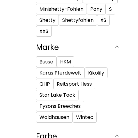
Minishetty-Fohlen
Pony
S
Shetty
Shettyfohlen
XS
XXS
Marke
Busse
HKM
Karas Pferdewelt
Kikolily
QHP
Reitsport Hess
Star Lake Tack
Tysons Breeches
Waldhausen
Wintec
Farbe