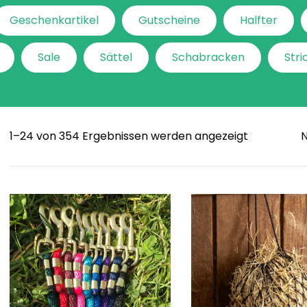
Geschenkartikel
Gutscheine
Halfter
Sale
Sättel
Schabracken
Stri
Sorted
1–24 von 354 Ergebnissen werden angezeigt
by
popularity