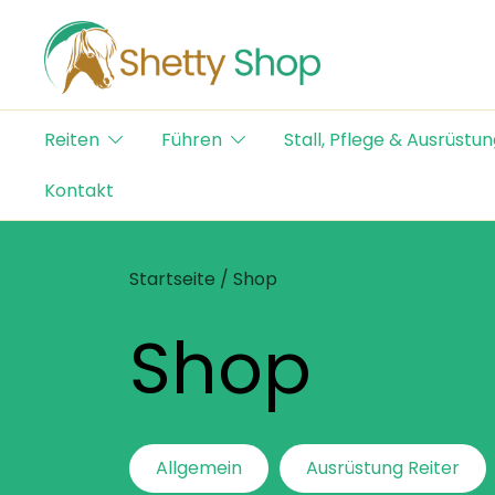
Skip
to
content
Der Schweizer Online Shop für Shetty-Artikel
Shetty Shop
Reiten
Führen
Stall, Pflege & Ausrüstun
Kontakt
Startseite
/ Shop
Shop
Allgemein
Ausrüstung Reiter