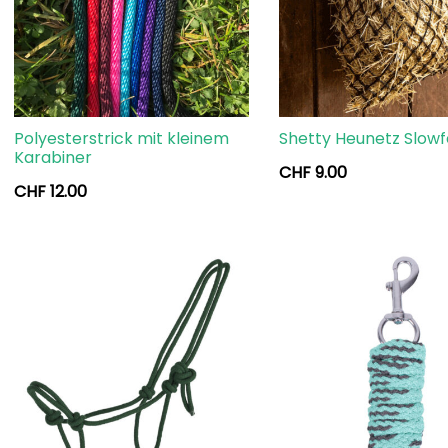
Polyesterstrick mit kleinem
Shetty Heunetz Slow
Karabiner
CHF
9.00
CHF
12.00