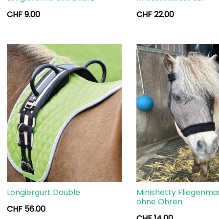
CHF
9.00
CHF
22.00
Longiergurt Double
Minishetty Fliegenma
ohne Ohren
CHF
56.00
CHF
14.00