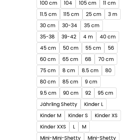
100 cm
104
105 cm
11 cm
11.5 cm
115 cm
25 cm
3 m
30 cm
30-34
35 cm
35-38
39-42
4 m
40 cm
45 cm
50 cm
55 cm
56
60 cm
65 cm
68
70 cm
75 cm
8 cm
8.5 cm
80
80 cm
85 cm
9 cm
9.5 cm
90 cm
92
95 cm
Jährling Shetty
Kinder L
Kinder M
Kinder S
Kinder XS
Kinder XXS
L
M
Mini-Mini-Shetty
Mini-Shetty