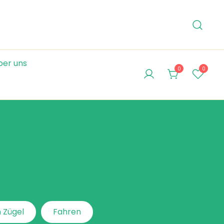
ber uns
0
0
 Zügel
Fahren