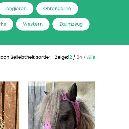
Longieren
Ohrengarne
cke
Western
Zaumzeug
Zeige:
12
24
Alle