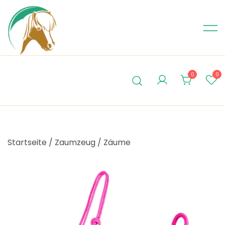
Skip
to
content
0
0
Startseite
/
Zaumzeug
/
Zäume