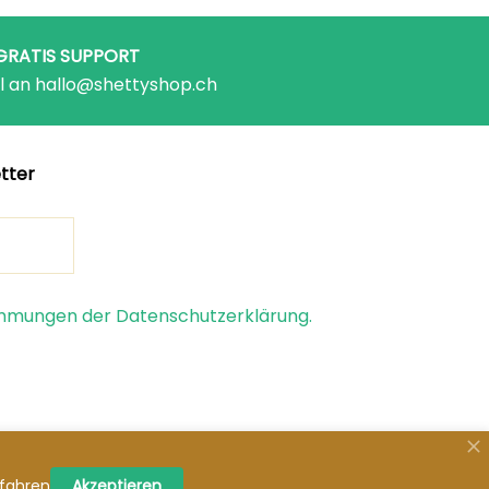
GRATIS SUPPORT
l an hallo@shettyshop.ch
tter
timmungen der Datenschutzerklärung.
© 2026 Shetty Shop.
fahren
Akzeptieren