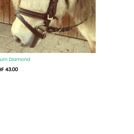
aum Diamond
HF
43.00