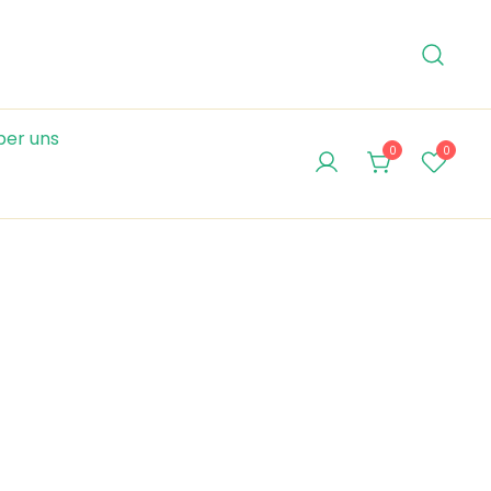
ber uns
0
0
a