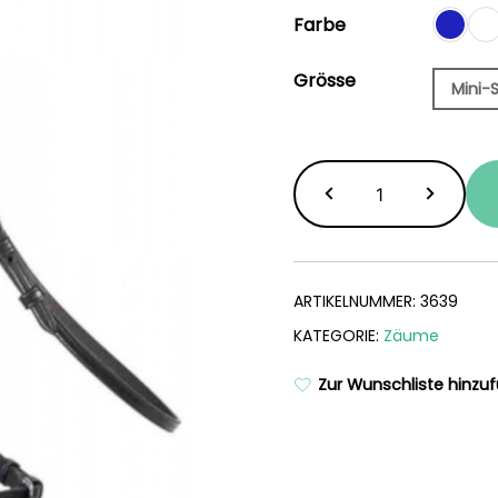
Farbe
Grösse
Mini-
Zaum
Larea
Menge
ARTIKELNUMMER:
3639
KATEGORIE:
Zäume
Zur Wunschliste hinzu