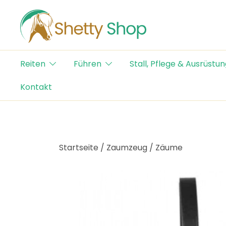
Skip
to
content
Der Schweizer Online Shop für Shetty-Artikel
Shetty Shop
Reiten
Führen
Stall, Pflege & Ausrüstun
Kontakt
Startseite
/
Zaumzeug
/
Zäume