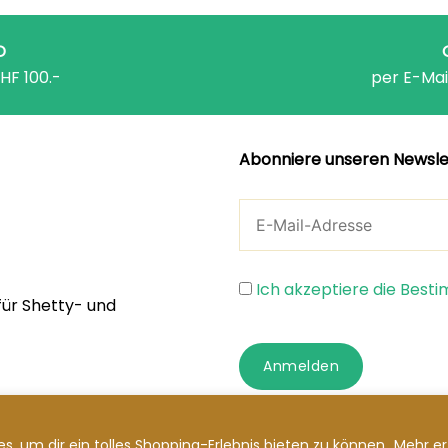
D
HF 100.-
per E-Mai
Abonniere unseren Newsle
Ich akzeptiere die Bes
für Shetty- und
Anmelden
s, um dir ein tolles Shopping-Erlebnis bieten zu können.
Mehr er