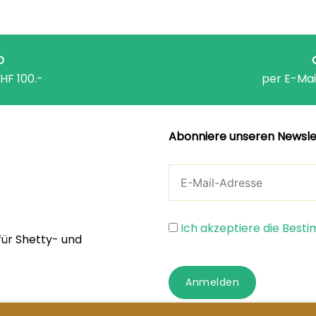
D
HF 100.-
per E-Mai
Abonniere unseren Newsle
Ich akzeptiere die Bes
für Shetty- und
Anmelden