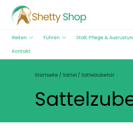
Skip
to
content
Der Schweizer Online Shop für Shetty-Artikel
Shetty Shop
Reiten
Führen
Stall, Pflege & Ausrüstun
Kontakt
Startseite
/
Sättel
/ Sattelzubehör
Sattelzub