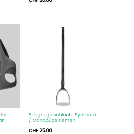
CHF
20.00
für
Steigbügelschlaufe Synthetik
ar
/ Monobügelriemen
CHF
25.00