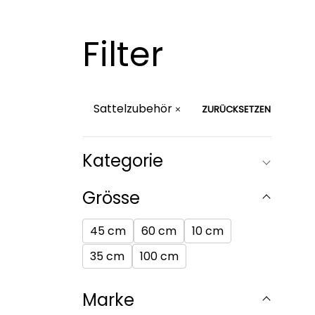
Filter
Sattelzubehör
ZURÜCKSETZEN
Kategorie
Grösse
45 cm
60 cm
10 cm
35 cm
100 cm
Marke