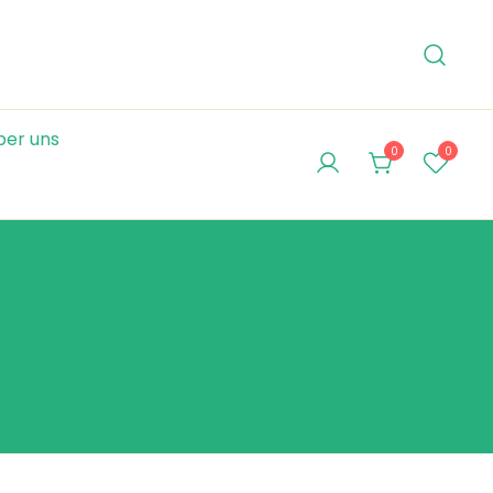
ber uns
0
0