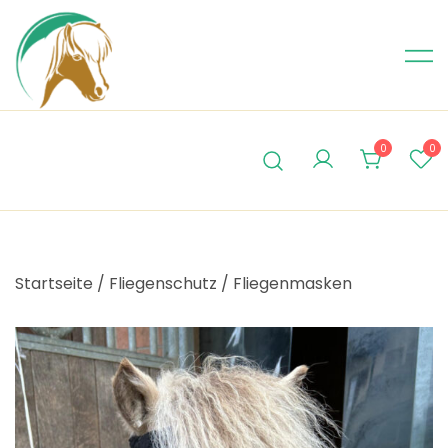
Skip
to
content
0
0
Startseite
/
Fliegenschutz
/
Fliegenmasken