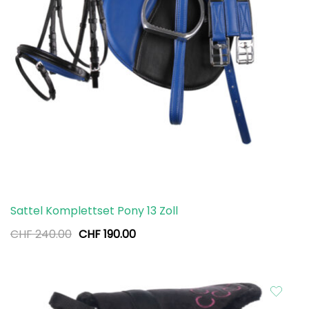
Sattel Komplettset Pony 13 Zoll
Ursprünglicher
Aktueller
CHF
240.00
CHF
190.00
Preis
Preis
war:
ist:
CHF 240.00
CHF 190.00.