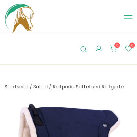
Skip
to
content
0
0
Startseite
/
Sättel
/
Reitpads, Sättel und Reitgurte