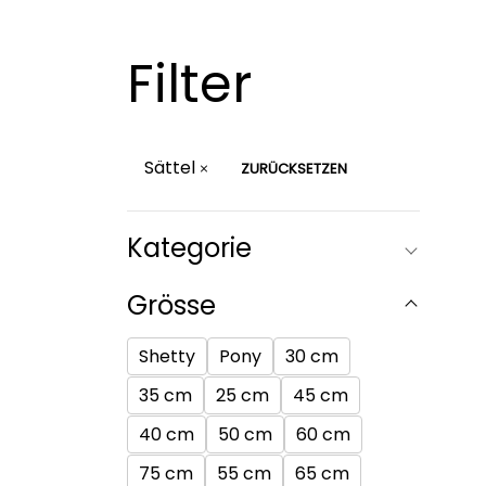
Filter
Sättel
ZURÜCKSETZEN
Kategorie
Grösse
Shetty
Pony
30 cm
35 cm
25 cm
45 cm
40 cm
50 cm
60 cm
75 cm
55 cm
65 cm