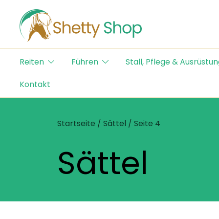
Skip
to
content
Der Schweizer Online Shop für Shetty-Artikel
Shetty Shop
Reiten
Führen
Stall, Pflege & Ausrüstun
Kontakt
Startseite
/
Sättel
/ Seite 4
Sättel