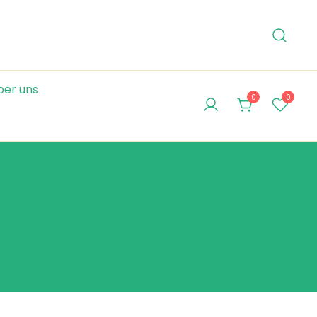
ber uns
0
0