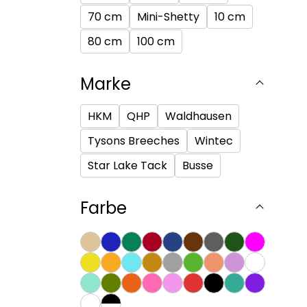
70 cm
Mini-Shetty
10 cm
80 cm
100 cm
Marke
HKM
QHP
Waldhausen
Tysons Breeches
Wintec
Star Lake Tack
Busse
Farbe