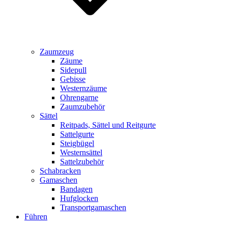
Zaumzeug
Zäume
Sidepull
Gebisse
Westernzäume
Ohrengarne
Zaumzubehör
Sättel
Reitpads, Sättel und Reitgurte
Sattelgurte
Steigbügel
Westernsättel
Sattelzubehör
Schabracken
Gamaschen
Bandagen
Hufglocken
Transportgamaschen
Führen