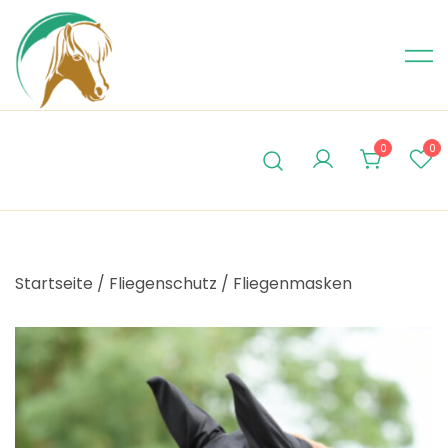
Skip
to
content
0
0
Startseite
/
Fliegenschutz
/
Fliegenmasken