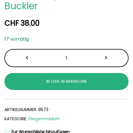
Buckler
CHF
38.00
17 vorrätig
Shetty
Fliegenmaske
Fly
Buckler
IN DEN WARENKORB
Menge
ARTIKELNUMMER:
8573
KATEGORIE:
Fliegenmasken
Zur Wunschliste hinzufügen