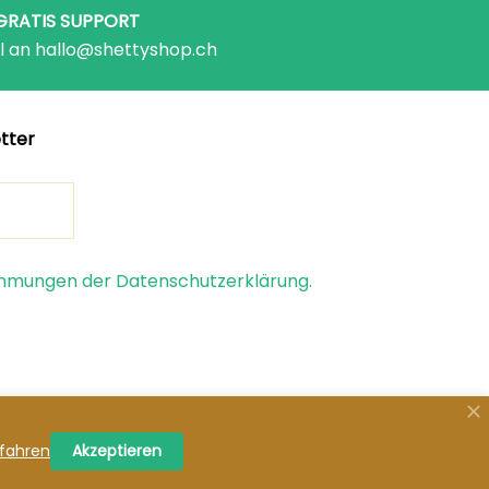
GRATIS SUPPORT
l an hallo@shettyshop.ch
tter
timmungen der Datenschutzerklärung.
© 2026 Shetty Shop.
fahren
Akzeptieren