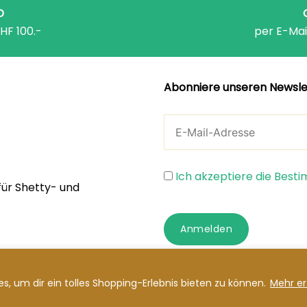
D
HF 100.-
per E-Mai
Abonniere unseren Newsle
Ich akzeptiere die Bes
für Shetty- und
Anmelden
s, um dir ein tolles Shopping-Erlebnis bieten zu können.
Mehr er