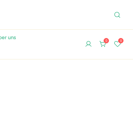
ber uns
0
0