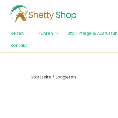
Skip
to
content
Der Schweizer Online Shop für Shetty-Artikel
Shetty Shop
Reiten
Führen
Stall, Pflege & Ausrüstun
Kontakt
Startseite
/
Longieren