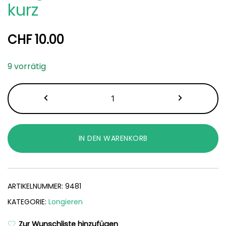
kurz
CHF
10.00
9 vorrätig
Longierbrille
Double
extra
kurz
IN DEN WARENKORB
Menge
ARTIKELNUMMER:
9481
KATEGORIE:
Longieren
Zur Wunschliste hinzufügen