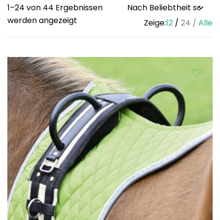
1–24 von 44 Ergebnissen
Sorted
werden angezeigt
Zeige:
12
24
Alle
by
popularity