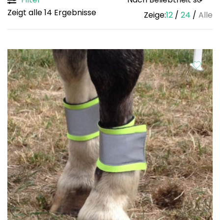
Sorted
Zeigt alle 14 Ergebnisse
Zeige:
12
24
Alle
by
popularity