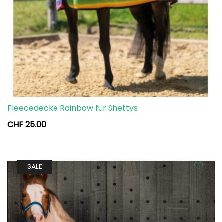
Fleecedecke Rainbow für Shettys
CHF
25.00
SALE