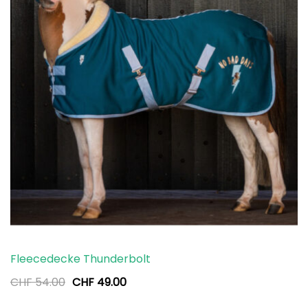
Fleecedecke Thunderbolt
Ursprünglicher
Aktueller
CHF
54.00
CHF
49.00
Preis
Preis