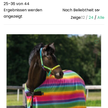
25–36 von 44
Ergebnissen werden
Sorted
angezeigt
Zeige:
12
24
Alle
by
popularity