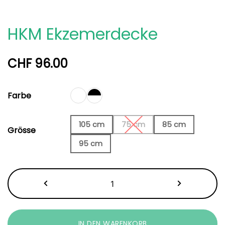
HKM Ekzemerdecke
CHF
96.00
Farbe
105 cm
75 cm
85 cm
Grösse
95 cm
HKM
Ekzemerdecke
Menge
IN DEN WARENKORB