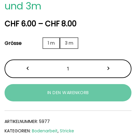
und 3m
Price
CHF
6.00
–
CHF
8.00
range:
Grösse
1 m
3 m
CHF 6.00
through
Strick
CHF 8.00
Color
schwarz
1m
IN DEN WARENKORB
und
3m
Menge
ARTIKELNUMMER:
5977
KATEGORIEN:
Bodenarbeit
,
Stricke