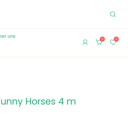
ber uns
0
0
Funny Horses 4 m