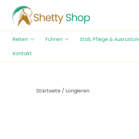
Skip
to
content
Der Schweizer Online Shop für Shetty-Artikel
Shetty Shop
Reiten
Führen
Stall, Pflege & Ausrüstun
Kontakt
Startseite
/
Longieren