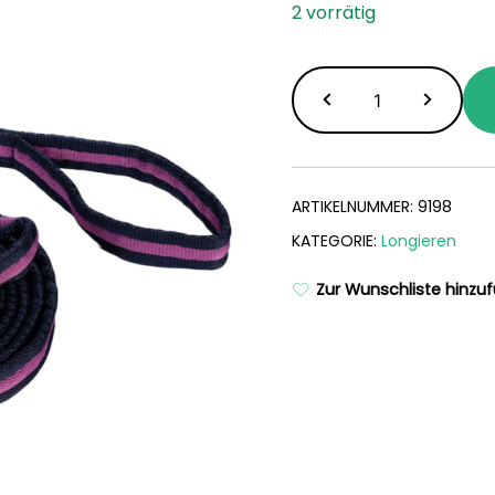
2 vorrätig
Spiellonge
Funny
Horses
4
m
ARTIKELNUMMER:
9198
Menge
KATEGORIE:
Longieren
Zur Wunschliste hinzu