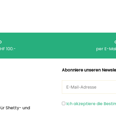
D
HF 100.-
per E-Mai
Abonniere unseren Newsle
Ich akzeptiere die Bes
für Shetty- und