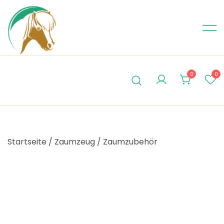
Skip
to
content
0
0
Startseite
/
Zaumzeug
/
Zaumzubehör