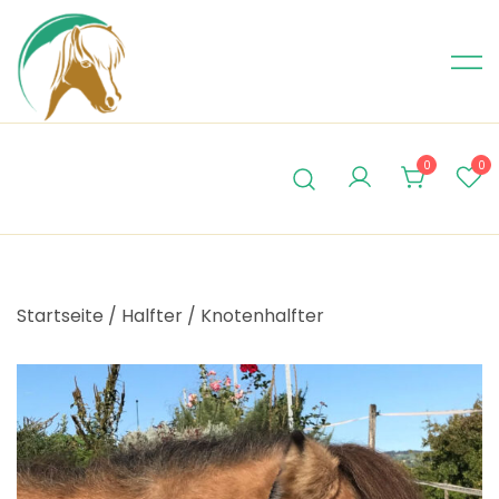
Skip
to
content
0
0
Startseite
/
Halfter
/
Knotenhalfter