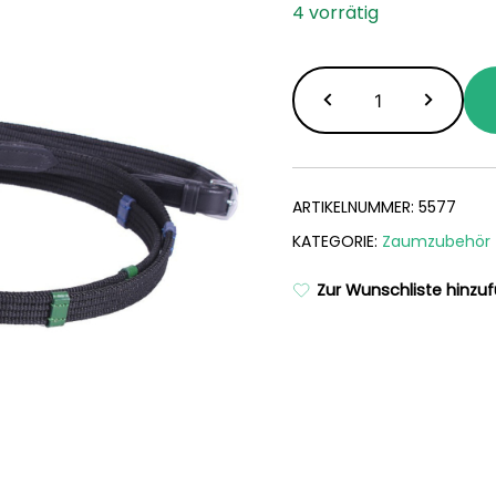
4 vorrätig
Shetty
Zügel
mit
farbigen
Stegen
ARTIKELNUMMER:
5577
Menge
KATEGORIE:
Zaumzubehör
Zur Wunschliste hinzu