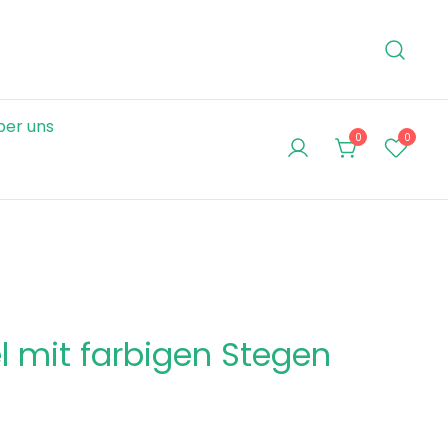
ber uns
0
0
l mit farbigen Stegen