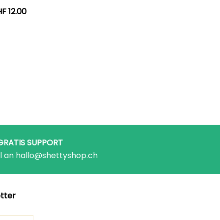
HF
12.00
GRATIS SUPPORT
l an hallo@shettyshop.ch
tter