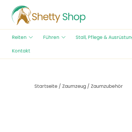
Skip
to
content
Der Schweizer Online Shop für Shetty-Artikel
Shetty Shop
Reiten
Führen
Stall, Pflege & Ausrüstun
Kontakt
Startseite
/
Zaumzeug
/
Zaumzubehör