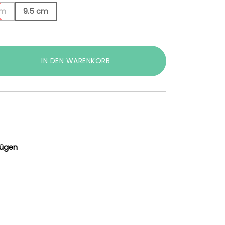
cm
9.5 cm
IN DEN WARENKORB
e
fügen