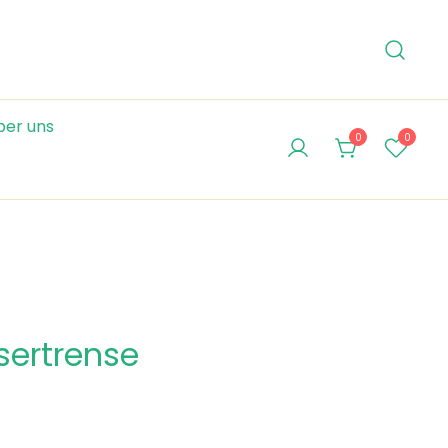
ber uns
0
0
sertrense