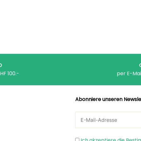
D
HF 100.-
per E-Mai
Abonniere unseren Newsle
Ich akzeptiere die Bes