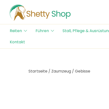
Skip
to
content
Der Schweizer Online Shop für Shetty-Artikel
Shetty Shop
Reiten
Führen
Stall, Pflege & Ausrüstun
Kontakt
Startseite
/
Zaumzeug
/
Gebisse