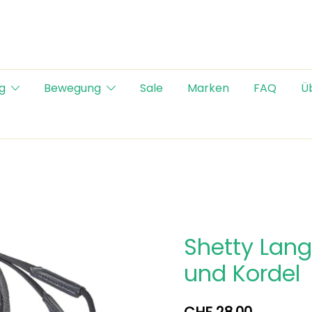
g
Bewegung
Sale
Marken
FAQ
Ü
Shetty Lan
und Kordel