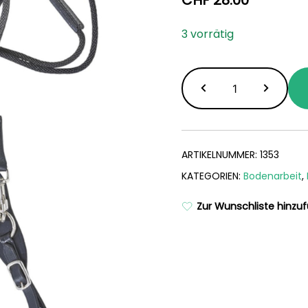
CHF
28.00
3 vorrätig
Shetty
Langzügel
aus
Gurtband
und
ARTIKELNUMMER:
1353
Kordel
KATEGORIEN:
Bodenarbeit
,
Menge
Zur Wunschliste hinzu