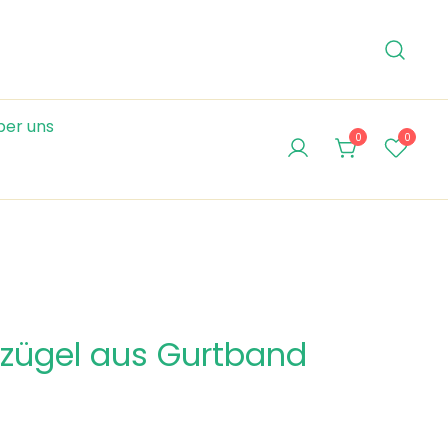
ber uns
0
0
gzügel aus Gurtband