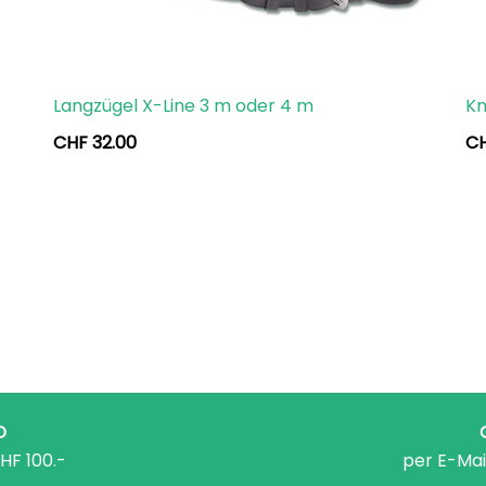
Langzügel X-Line 3 m oder 4 m
Kn
CHF
32.00
C
D
HF 100.-
per E-Mai