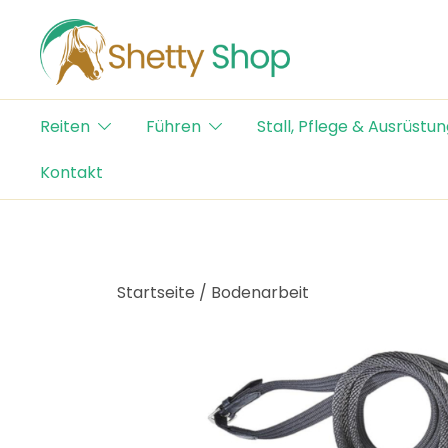
Skip
to
content
Der Schweizer Online Shop für Shetty-Artikel
Shetty Shop
Reiten
Führen
Stall, Pflege & Ausrüstun
Kontakt
Startseite
/
Bodenarbeit