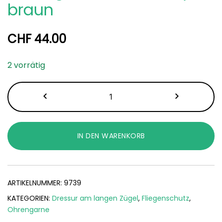
braun
CHF
44.00
2 vorrätig
Ohrengarn
Luxus
Shetty
braun
IN DEN WARENKORB
Menge
ARTIKELNUMMER:
9739
KATEGORIEN:
Dressur am langen Zügel
,
Fliegenschutz
,
Ohrengarne