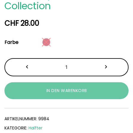
Collection
CHF
28.00
Farbe
Minishetty
Halfterset
Collection
Menge
IN DEN WARENKORB
ARTIKELNUMMER:
9984
KATEGORIE:
Halfter