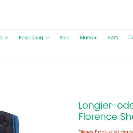
g
Bewegung
Sale
Marken
FAQ
Ü
Longier-ode
Florence Sh
Dieses Produkt ist derz