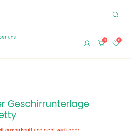
ber uns
0
0
r Geschirrunterlage
etty
eit ausverkauft und nicht verfügbar.