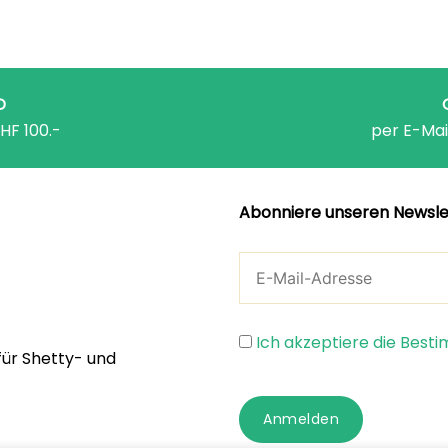
D
HF 100.-
per E-Mai
Abonniere unseren Newsle
Ich akzeptiere die Bes
für Shetty- und
Anmelden