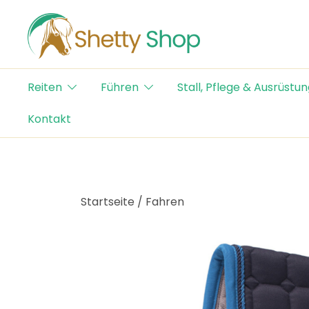
Skip
to
content
Der Schweizer Online Shop für Shetty-Artikel
Shetty Shop
Reiten
Führen
Stall, Pflege & Ausrüstun
Kontakt
Startseite
/
Fahren