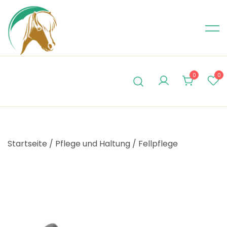
Skip
to
content
0
0
Startseite
/
Pflege und Haltung
/
Fellpflege