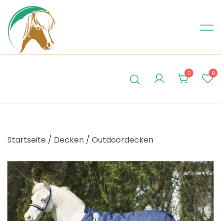
Skip
to
content
0
0
Startseite
/
Decken
/
Outdoordecken