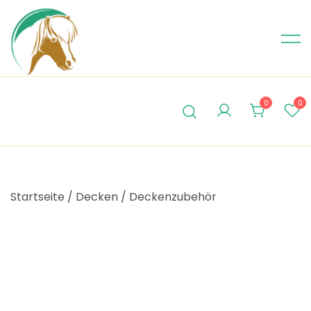
Skip
to
content
0
0
Startseite
/
Decken
/
Deckenzubehör