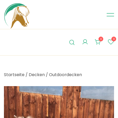
Skip
to
content
0
0
Startseite
/
Decken
/
Outdoordecken