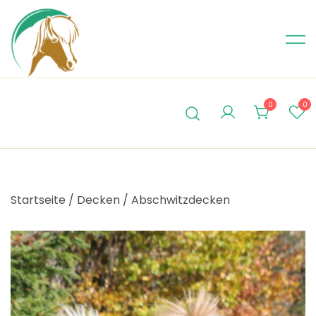
Skip
to
content
0
0
Startseite
/
Decken
/
Abschwitzdecken