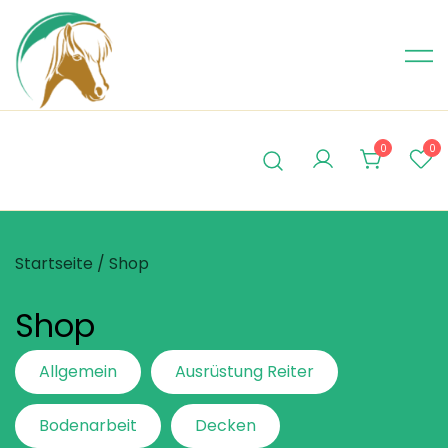
Skip
to
content
0
0
Startseite
/ Shop
Shop
Allgemein
Ausrüstung Reiter
Bodenarbeit
Decken