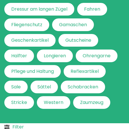
Dressur am langen Zügel
Fahren
Fliegenschutz
Gamaschen
Geschenkartikel
Gutscheine
Halfter
Longieren
Ohrengarne
Pflege und Haltung
Reflexartikel
Sale
Sättel
Schabracken
Stricke
Western
Zaumzeug
Filter