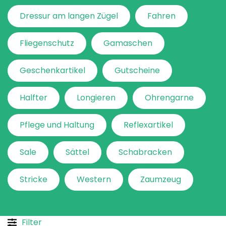
Dressur am langen Zügel
Fahren
Fliegenschutz
Gamaschen
Geschenkartikel
Gutscheine
Halfter
Longieren
Ohrengarne
Pflege und Haltung
Reflexartikel
Sale
Sättel
Schabracken
Stricke
Western
Zaumzeug
Filter