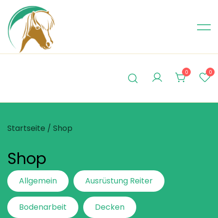
Skip
to
content
0
0
Startseite
/ Shop
Shop
Allgemein
Ausrüstung Reiter
Bodenarbeit
Decken