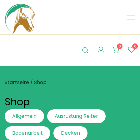
Skip
to
content
0
0
Startseite
/ Shop
Shop
Allgemein
Ausrüstung Reiter
Bodenarbeit
Decken