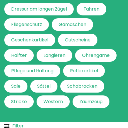
Dressur am langen Zügel
Fahren
Fliegenschutz
Gamaschen
Geschenkartikel
Gutscheine
Halfter
Longieren
Ohrengarne
Pflege und Haltung
Reflexartikel
Sale
Sättel
Schabracken
Stricke
Western
Zaumzeug
Filter