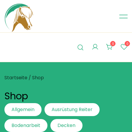
Skip
to
content
0
0
Startseite
/ Shop
Shop
Allgemein
Ausrüstung Reiter
Bodenarbeit
Decken