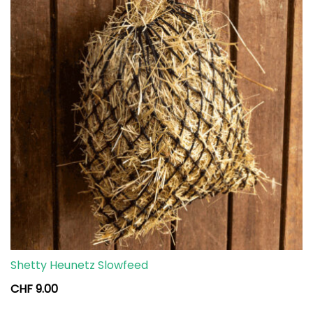
Shetty Heunetz Slowfeed
CHF
9.00