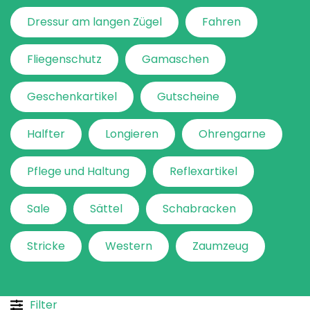
Dressur am langen Zügel
Fahren
Fliegenschutz
Gamaschen
Geschenkartikel
Gutscheine
Halfter
Longieren
Ohrengarne
Pflege und Haltung
Reflexartikel
Sale
Sättel
Schabracken
Stricke
Western
Zaumzeug
Filter