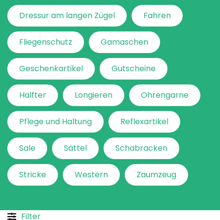
Dressur am langen Zügel
Fahren
Fliegenschutz
Gamaschen
Geschenkartikel
Gutscheine
Halfter
Longieren
Ohrengarne
Pflege und Haltung
Reflexartikel
Sale
Sättel
Schabracken
Stricke
Western
Zaumzeug
Filter