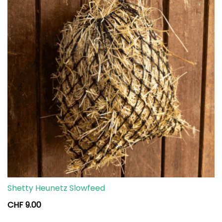
Shetty Heunetz Slowfeed
CHF
9.00