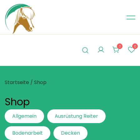
Skip
to
content
0
0
Startseite
/ Shop
Shop
Allgemein
Ausrüstung Reiter
Bodenarbeit
Decken