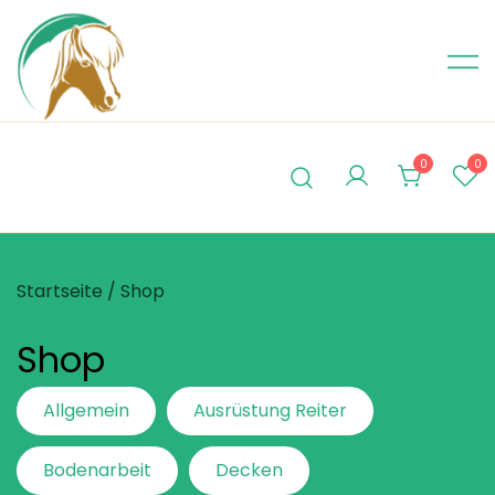
Skip
to
content
0
0
Startseite
/ Shop
Shop
Allgemein
Ausrüstung Reiter
Bodenarbeit
Decken