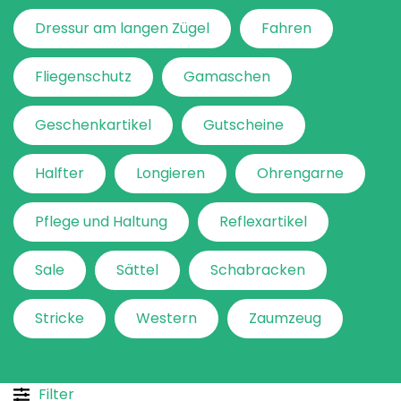
Dressur am langen Zügel
Fahren
Fliegenschutz
Gamaschen
Geschenkartikel
Gutscheine
Halfter
Longieren
Ohrengarne
Pflege und Haltung
Reflexartikel
Sale
Sättel
Schabracken
Stricke
Western
Zaumzeug
Filter