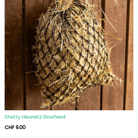
Shetty Heunetz Slowfeed
CHF
9.00