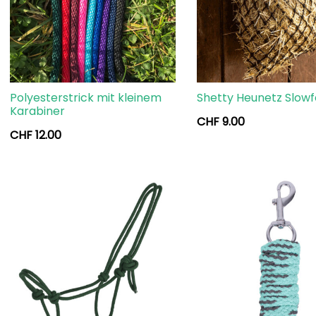
Polyesterstrick mit kleinem
Shetty Heunetz Slow
Karabiner
CHF
9.00
CHF
12.00