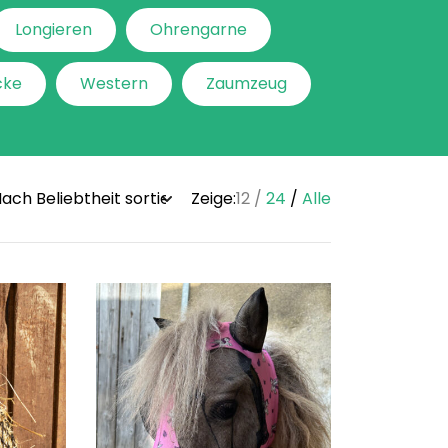
Longieren
Ohrengarne
cke
Western
Zaumzeug
Zeige:
12
24
Alle