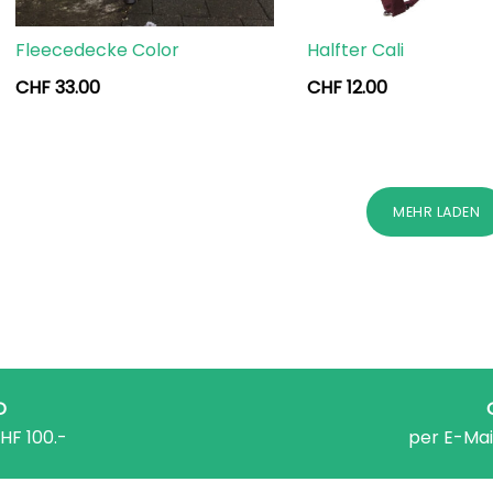
Fleecedecke Color
Halfter Cali
CHF
33.00
CHF
12.00
MEHR LADEN
D
HF 100.-
per E-Mai