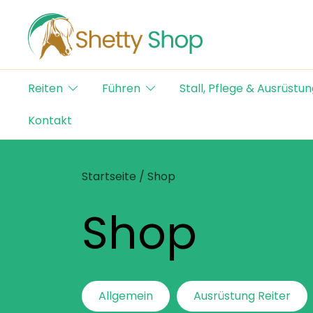
Skip
to
content
Der Schweizer Online Shop für Shetty-Artikel
Shetty Shop
Reiten
Führen
Stall, Pflege & Ausrüstun
Kontakt
Startseite
/ Shop
Shop
Allgemein
Ausrüstung Reiter