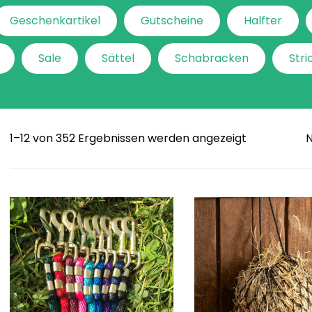
Geschenkartikel
Gutscheine
Halfter
Sale
Sättel
Schabracken
Stri
Sorted
1–12 von 352 Ergebnissen werden angezeigt
by
popularity