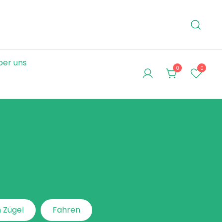
ber uns
0
0
 Zügel
Fahren