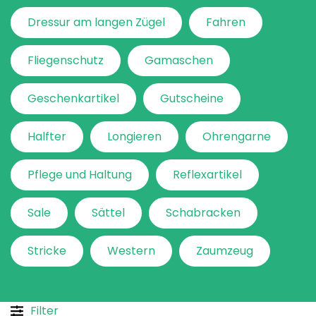
Dressur am langen Zügel
Fahren
Fliegenschutz
Gamaschen
Geschenkartikel
Gutscheine
Halfter
Longieren
Ohrengarne
Pflege und Haltung
Reflexartikel
Sale
Sättel
Schabracken
Stricke
Western
Zaumzeug
Filter