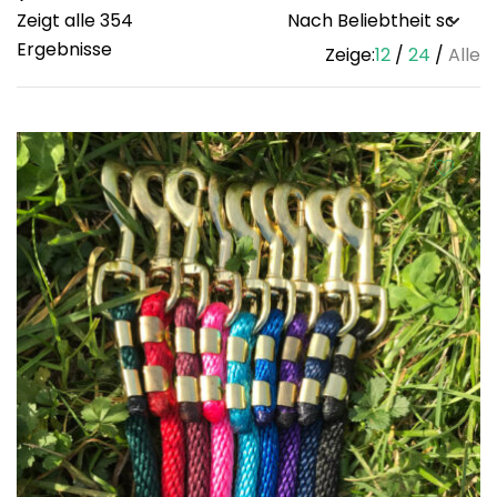
Zeigt alle 354
Sorted
Ergebnisse
Zeige:
12
24
Alle
by
popularity