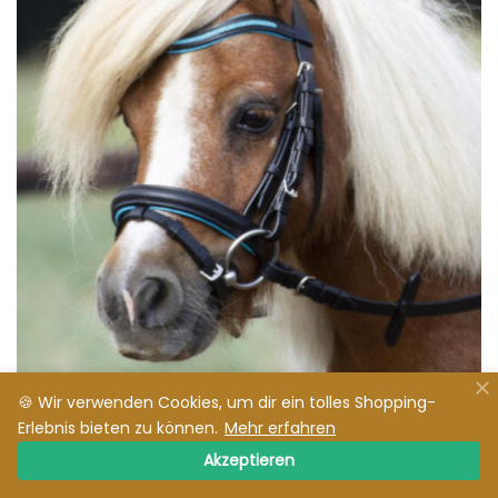
🍪 Wir verwenden Cookies, um dir ein tolles Shopping-
Erlebnis bieten zu können.
Mehr erfahren
Zaum Little
Akzeptieren
CHF
48.00