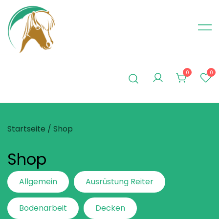
Skip
to
content
0
0
Startseite
/ Shop
Shop
Allgemein
Ausrüstung Reiter
Bodenarbeit
Decken