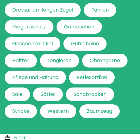
Dressur am langen Zügel
Fahren
Fliegenschutz
Gamaschen
Geschenkartikel
Gutscheine
Halfter
Longieren
Ohrengarne
Pflege und Haltung
Reflexartikel
Sale
Sättel
Schabracken
Stricke
Western
Zaumzeug
Filter