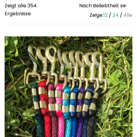
Zeigt alle 354
Sorted
Ergebnisse
Zeige:
12
24
Alle
by
popularity