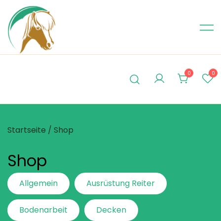
Skip
to
content
0
0
Startseite
/ Shop
Shop
Allgemein
Ausrüstung Reiter
Bodenarbeit
Decken