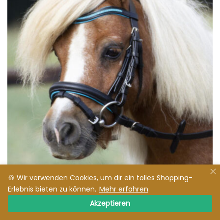
🍪 Wir verwenden Cookies, um dir ein tolles Shopping-
Erlebnis bieten zu können.
Mehr erfahren
Zaum Little
Akzeptieren
CHF
48.00