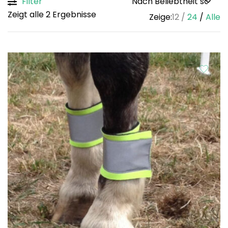
Filter
Sorted
Zeigt alle 2 Ergebnisse
Zeige:
12
24
Alle
by
popularity