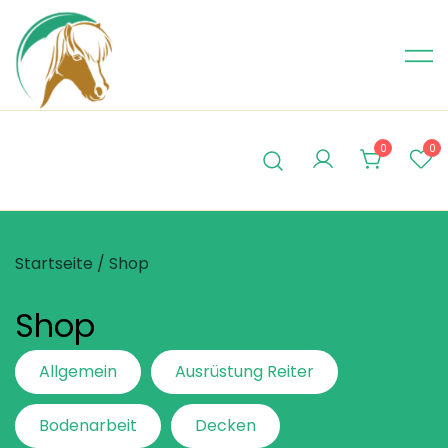
Skip
to
content
0
0
Startseite
/ Shop
Shop
Allgemein
Ausrüstung Reiter
Bodenarbeit
Decken