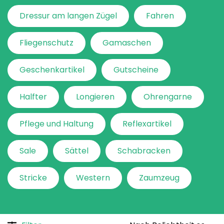
Dressur am langen Zügel
Fahren
Fliegenschutz
Gamaschen
Geschenkartikel
Gutscheine
Halfter
Longieren
Ohrengarne
Pflege und Haltung
Reflexartikel
Sale
Sättel
Schabracken
Stricke
Western
Zaumzeug