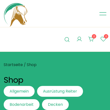
Skip
to
content
0
0
Startseite
/ Shop
Shop
Allgemein
Ausrüstung Reiter
Bodenarbeit
Decken