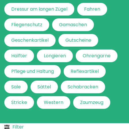
Dressur am langen Zügel
Fahren
Fliegenschutz
Gamaschen
Geschenkartikel
Gutscheine
Halfter
Longieren
Ohrengarne
Pflege und Haltung
Reflexartikel
Sale
Sättel
Schabracken
Stricke
Western
Zaumzeug
Filter