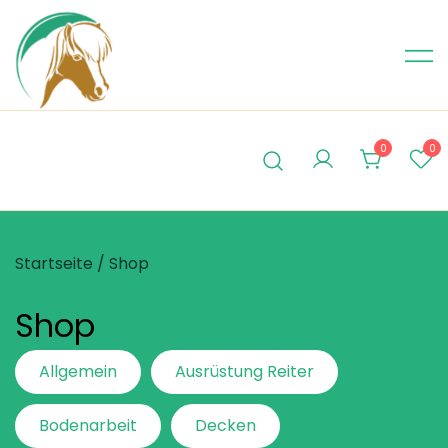
Skip
to
content
0
0
Startseite
/ Shop
Shop
Allgemein
Ausrüstung Reiter
Bodenarbeit
Decken