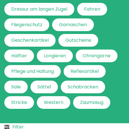
Dressur am langen Zügel
Fahren
Fliegenschutz
Gamaschen
Geschenkartikel
Gutscheine
Halfter
Longieren
Ohrengarne
Pflege und Haltung
Reflexartikel
Sale
Sättel
Schabracken
Stricke
Western
Zaumzeug
Filter