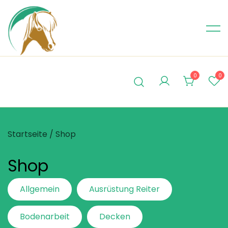
Skip
to
content
0
0
Startseite
/ Shop
Shop
Allgemein
Ausrüstung Reiter
Bodenarbeit
Decken