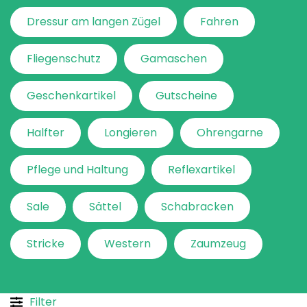
Dressur am langen Zügel
Fahren
Fliegenschutz
Gamaschen
Geschenkartikel
Gutscheine
Halfter
Longieren
Ohrengarne
Pflege und Haltung
Reflexartikel
Sale
Sättel
Schabracken
Stricke
Western
Zaumzeug
Filter